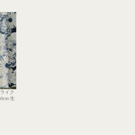
D ドライク
cm 生