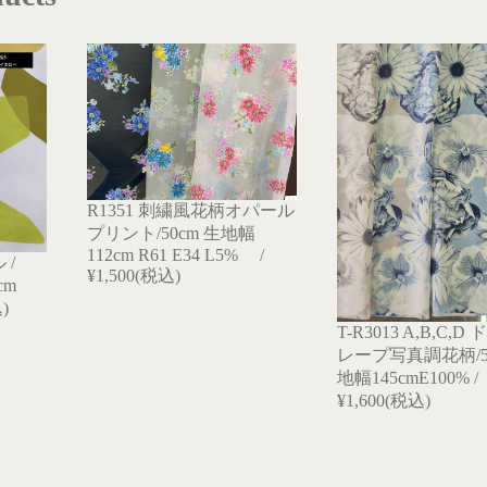
R1351 刺繍風花柄オパール
プリント/50cm 生地幅
112cm R61 E34 L5% /
 /
¥1,500(税込)
cm
)
T-R3013 A,B,C,
レープ写真調花柄/50
地幅145cmE100% /
¥1,600(税込)