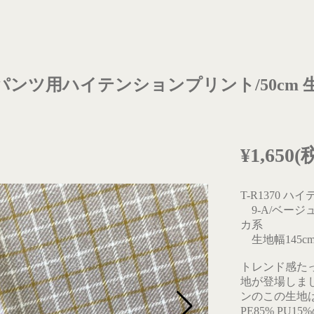
A.B パンツ用ハイテンションプリント/50cm 生地
¥1,650
T-R1370 ハ
9-A/ベージ
カ系
生地幅145cm 
トレンド感た
地が登場しま
ンのこの生地
PE85% P