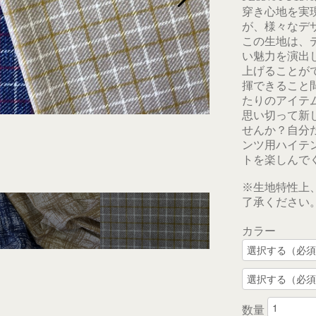
穿き心地を実現
が、様々なデ
この生地は、
い魅力を演出
上げることが
揮できること
たりのアイテ
思い切って新
せんか？自分だけ
ンツ用ハイテ
トを楽しんで
※生地特性上
了承ください
カラー
数量