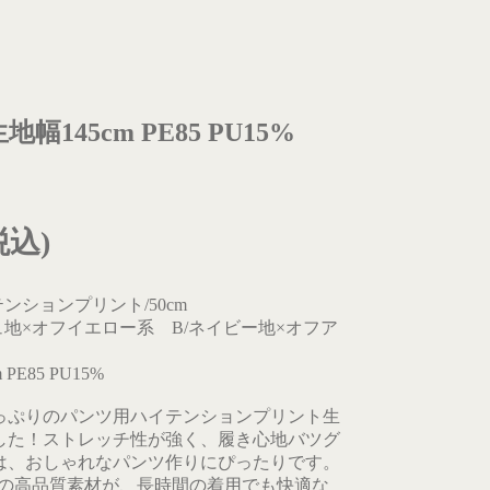
幅145cm PE85 PU15%
(税込)
イテンションプリント/50cm
ュ地×オフイエロー系 B/ネイビー地×オフア
PE85 PU15%
っぷりのパンツ用ハイテンションプリント生
した！ストレッチ性が強く、履き心地バツグ
は、おしゃれなパンツ作りにぴったりです。
U15%の高品質素材が、長時間の着用でも快適な