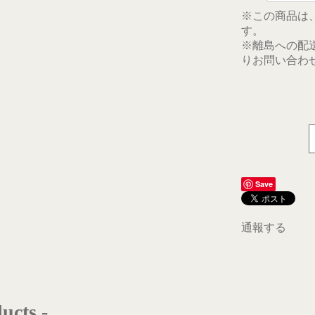
※この商品は
す。
※離島への配
りお問い合わ
Save
通報する
ucts -