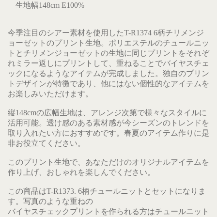
生地幅148cm E100%
今季注目のシアー素材を使用したT-R1374 6柄チリメンジ
ョーゼットのプリント生地。ポリエステルのチュールニッ
トとチリメンジョーゼットの生地に同じプリントをそれぞ
れミラー返しにプリントして、重ねることでバイヤスチェ
ックになるようなアイテムが完成しました。独自のプリン
トデザインが特徴であり、他にはない個性的なアイテムを
お楽しみいただけます。
縦148cmの広幅生地は、アレンジ次第で様々なスタイルに
活用可能。透け感のある素材感が今シーズンのトレンドを
取り入れたい方におすすめです。春夏のアイテム作りに是
非お役立てください。
このプリント生地で、あなただけのオリジナルアイテムを
作り上げ、おしゃれを楽しんでください。
この商品はT-R1373. 6柄チュールニットとセットになりま
す。写真のような重ねの
バイヤスチェックプリントを作られる方はチュールニット